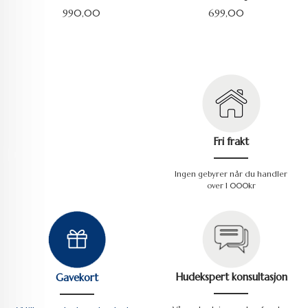
Pris
Pris
990,00
699,00
Fri frakt
Ingen gebyrer når du handler
over 1 000kr
Hudekspert konsultasjon
Gavekort