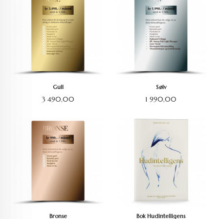
Gull
Sølv
Pris
Pris
3 490,00
1 990,00
Bronse
Bok Hudintelligens