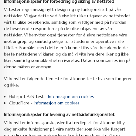
Informasjonskapsler for forbedring og sikring av nettsted
Vi tester regelmessig nytt design og ny funksjonalitet på våre
nettsider. Vi gjør dette ved å vise litt ulike utgaver av nettstedet
vårt til ulike besøkende, samtidig som vi følger med på hvordan
de besøkende responderer på de ulike utgavene av våre
nettsider. Vi benytter også tjenester for å sikre nettsidene våre
mot angrep, og samtidig sørge for at sidene er operative i alle
tilfeller. Formålet med dette er å kunne tilby våre besøkende de
beste nettsidene vi klarer, og da må vi vite hva dere liker og ikke
liker, samtidig som sikkerheten ivaretas. Dataen som samles inn på
denne måten er anonym.
Vi benytter følgende tjeneste for å kunne teste hva som fungerer
og ikke:
Hubspot A/B-test -
Informasjon om cookies
CloudFlare -
Informasjon om cookies
Informasjonskapsler for levering av nettsidefunksjonalitet
Vi benytter informasjonskapsler fra tredjepart for å kunne tilby
deg enkelte funksjoner på våre nettsider som ikke ville fungert
uten disse informasjonskapslene. For å kunne benytte Klarna