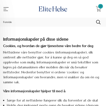
Gå
0
til
innholdet
Forside
Informasjonskapsler på disse sidene
Cookies, og hvordan de gjør tjenestene våre bedre for deg
Nettsidene våre benytter cookies (informasjonskapsler), slik
omtrent alle nettsider gjør, for å kunne gi deg en så god
opplevelse som mulig. Informasjonskapsler er små tekstfiler som
lagres på datamaskinen eller mobilen din når du besøker
nettsteder. Nedenfor benytter vi ordene ‘cookies’ og
‘informasjonskapsler’ om hverandre, men vi snakker da om én og
samme sak.
Våre informasjonskapsler hjelper til med å:
Sørge for at nettsidene fungerer slik du forventer at de skal
Holde deg innlogget neste gang du besøker sidene (dersom