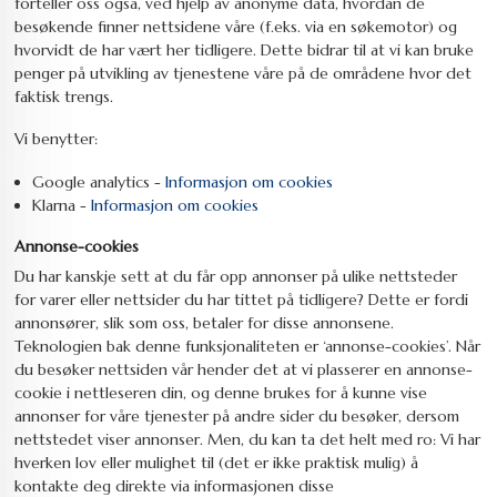
forteller oss også, ved hjelp av anonyme data, hvordan de
besøkende finner nettsidene våre (f.eks. via en søkemotor) og
hvorvidt de har vært her tidligere. Dette bidrar til at vi kan bruke
penger på utvikling av tjenestene våre på de områdene hvor det
faktisk trengs.
Vi benytter:
Google analytics -
Informasjon om cookies
Klarna -
Informasjon om cookies
Annonse-cookies
Du har kanskje sett at du får opp annonser på ulike nettsteder
for varer eller nettsider du har tittet på tidligere? Dette er fordi
annonsører, slik som oss, betaler for disse annonsene.
Teknologien bak denne funksjonaliteten er ‘annonse-cookies’. Når
du besøker nettsiden vår hender det at vi plasserer en annonse-
cookie i nettleseren din, og denne brukes for å kunne vise
annonser for våre tjenester på andre sider du besøker, dersom
nettstedet viser annonser. Men, du kan ta det helt med ro: Vi har
hverken lov eller mulighet til (det er ikke praktisk mulig) å
kontakte deg direkte via informasjonen disse