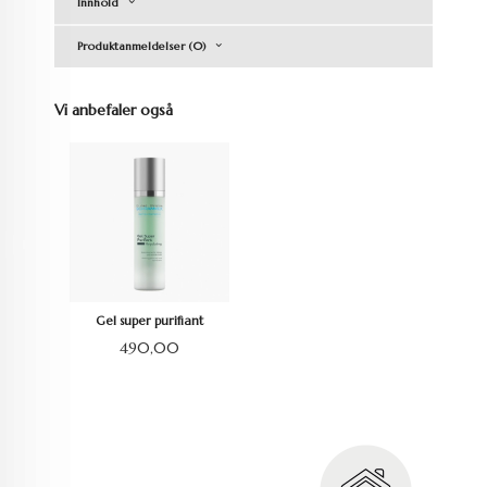
Innhold
Produktanmeldelser (0)
Vi anbefaler også
Gel super purifiant
Pris
490,00