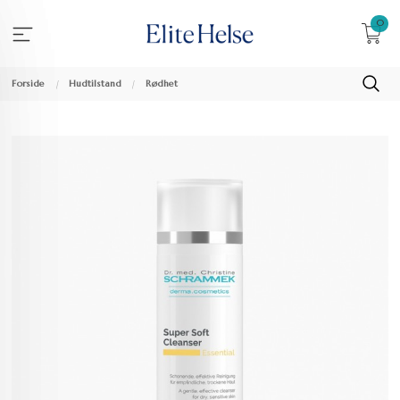
Gå
0
til
innholdet
Forside
Hudtilstand
Rødhet