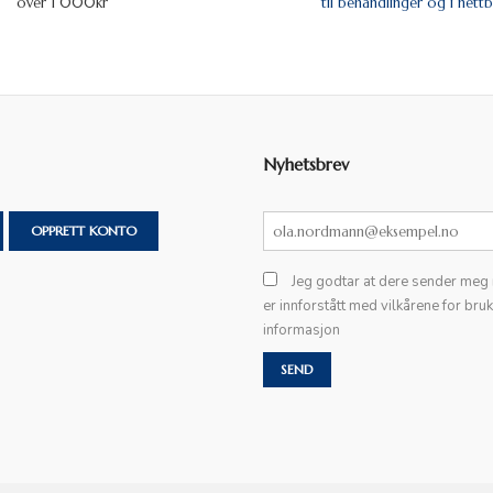
over 1 000kr
til behandlinger og i nettb
Nyhetsbrev
OPPRETT KONTO
Jeg godtar at dere sender meg
er innforstått med vilkårene for bru
informasjon