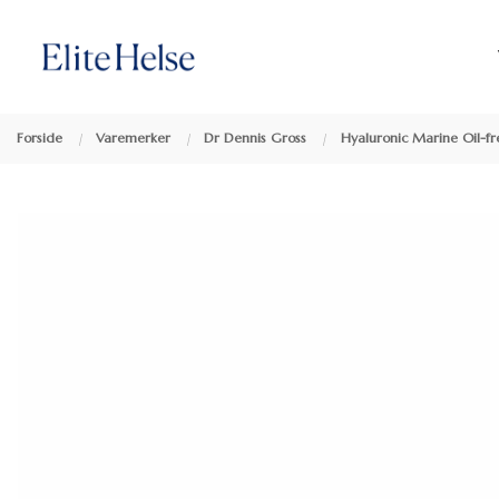
Gå
Lukk
Produkter
til
innholdet
Forside
Varemerker
Dr Dennis Gross
Hyaluronic Marine Oil-f