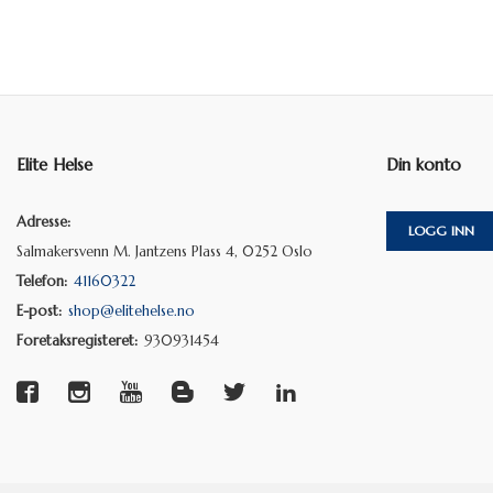
Elite Helse
Din konto
Adresse:
LOGG INN
Salmakersvenn M. Jantzens Plass 4, 0252 Oslo
Telefon:
41160322
E-post:
shop@elitehelse.no
Foretaksregisteret:
930931454