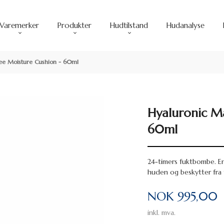
Varemerker
Produkter
Hudtilstand
Hudanalyse
ree Moisture Cushion - 60ml
Hyaluronic Ma
60ml
24-timers fuktbombe. En
huden og beskytter fra 
Pris
NOK
995,00
inkl. mva.