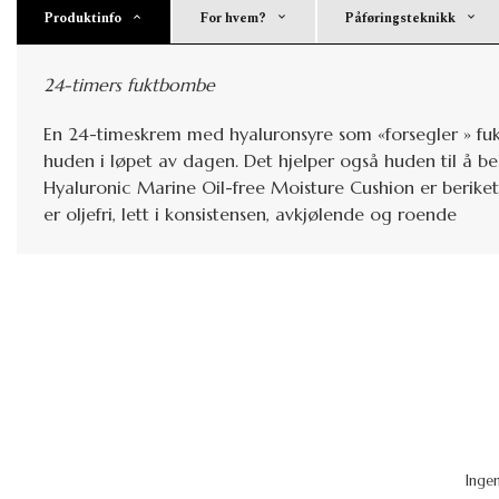
Produktinfo
For hvem?
Påføringsteknikk
24-timers fuktbombe
En 24-timeskrem med hyaluronsyre som «forsegler » fukt 
huden i løpet av dagen. Det hjelper også huden til å 
Hyaluronic Marine Oil-free Moisture Cushion er berike
er oljefri, lett i konsistensen, avkjølende og roende
Inge