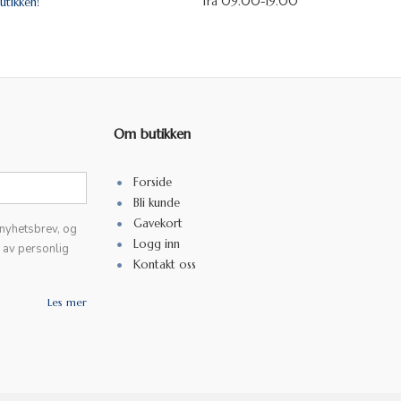
fra 09.00-19.00
utikken!
Om butikken
Forside
Bli kunde
Gavekort
 nyhetsbrev, og
Logg inn
k av personlig
Kontakt oss
Les mer