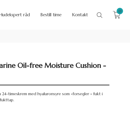
0
Hudekspert råd
Bestill time
Kontakt
rine Oil-free Moisture Cushion -
 24-timeskrem med hyaluronsyre som «forsegler » fukt i
fukttap.