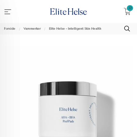
Gå
0
til
innholdet
Forside
Varemerker
Elite Helse - Intelligent Skin Health