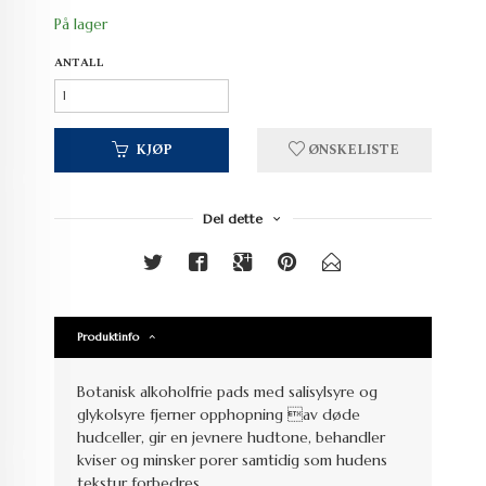
På lager
ANTALL
KJØP
ØNSKELISTE
Del dette
Produktinfo
Botanisk alkoholfrie pads med salisylsyre og
glykolsyre fjerner opphopning av døde
hudceller, gir en jevnere hudtone, behandler
kviser og minsker porer samtidig som hudens
tekstur forbedres.