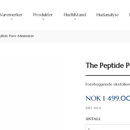
Varemerker
Produkter
Hudtilstand
Hudanalyse
ptide Pore Minimizer
The Peptide 
Forebyggende eksfolier
Pris
NOK
1 499,0
inkl. mva.
ANTALL