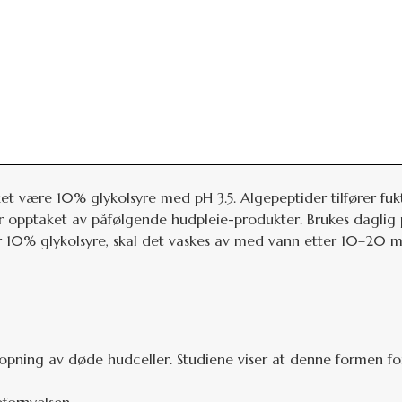
et være 10% glykolsyre med pH 3.5. Algepeptider tilfører fu
erer opptaket av påfølgende hudpleie-produkter. Brukes dagli
 10% glykolsyre, skal det vaskes av med vann etter 10–20 mi
opning av døde hudceller. Studiene viser at denne formen fo