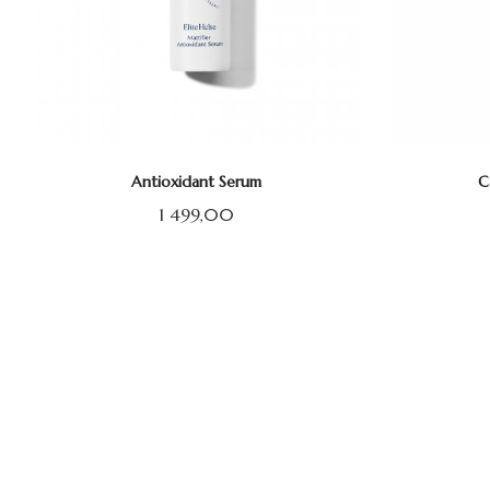
Antioxidant Serum
C
Pris
1 499,00
KJØP