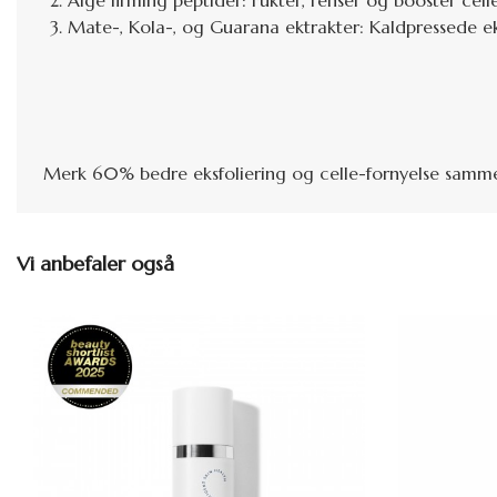
Alge firming peptider: F
ukter, renser og booster cell
Mate-, Kola-, og Guarana ektrakter: Kaldpressede e
Merk
60% bedre eksfoliering og celle-fornyelse samme
Vi anbefaler også