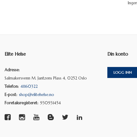
Inge
Elite Helse
Din konto
Adresse:
LOGG INN
Salmakersvenn M. Jantzens Plass 4, 0252 Oslo
Telefon:
41160322
E-post:
shop@elitehelse.no
Foretaksregisteret:
930931454