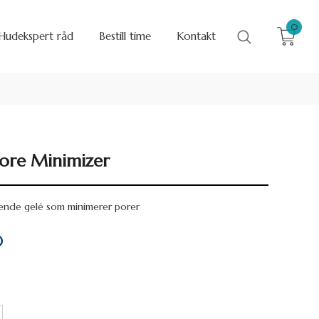
0
Hudekspert råd
Bestill time
Kontakt
Pore Minimizer
ende gelé som minimerer porer
0