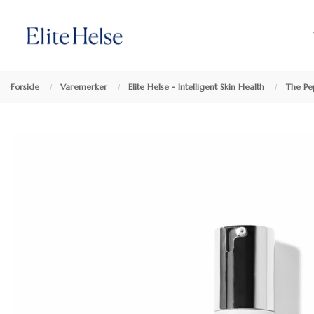
Gå
Lukk
Produkter
til
innholdet
Forside
Varemerker
Elite Helse - Intelligent Skin Health
The Pe