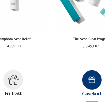
amphora Acne Relief
The Acne Clear Prog
Pris
Pris
499,00
3 349,00
KJØP
KJØP
Fri frakt
Gavekort