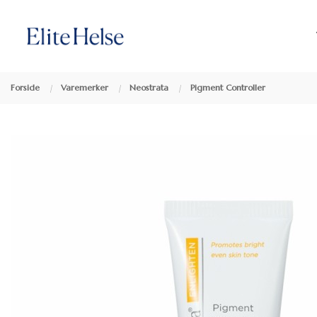
Gå
Lukk
Produkter
til
innholdet
Forside
Varemerker
Neostrata
Pigment Controller