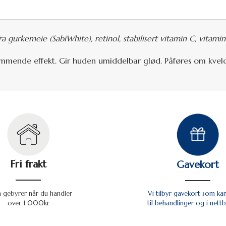
fra gurkemeie (SabiWhite),
retinol, stabilisert vitamin C, vitamin
emmende effekt. Gir huden umiddelbar glød. Påføres om
kvel
Fri frakt
Gavekort
n gebyrer når du handler
Vi tilbyr gavekort som ka
over 1 000kr
til behandlinger og i nettb