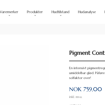
Varemerker
Produkter
Hudtilstand
Hudanalyse
Pigment Contr
En intensivt pigmentre
umiddelbar glød. Påfør
solfaktor over!
Pris
NOK
759,00
inkl. mva.