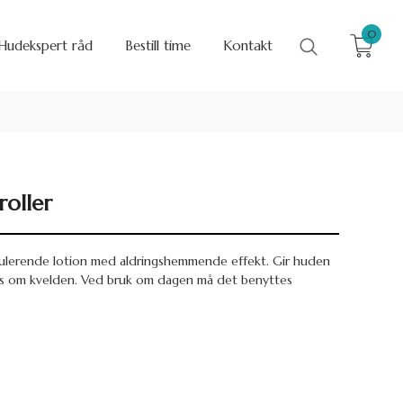
0
Hudekspert råd
Bestill time
Kontakt
oller
gulerende lotion med aldringshemmende effekt. Gir huden
es om kvelden. Ved bruk om dagen må det benyttes