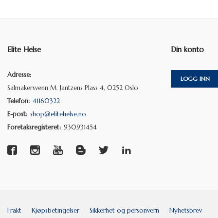
Elite Helse
Din konto
Adresse:
LOGG INN
Salmakersvenn M. Jantzens Plass 4, 0252 Oslo
Telefon:
41160322
E-post:
shop@elitehelse.no
Foretaksregisteret:
930931454
Frakt
Kjøpsbetingelser
Sikkerhet og personvern
Nyhetsbrev