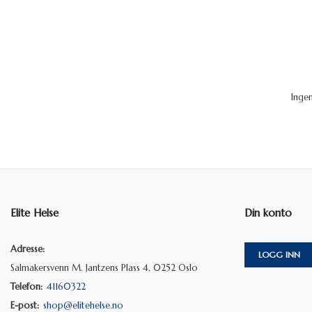
Inge
Elite Helse
Din konto
Adresse:
LOGG INN
Salmakersvenn M. Jantzens Plass 4, 0252 Oslo
Telefon:
41160322
E-post:
shop@elitehelse.no