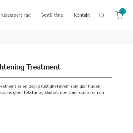
0
Hudekspert råd
Bestill time
Kontakt
ghtening Treatment
reatment er en daglig fuktighetskrem som gjør huden
udens glød, tekstur og klarhet, noe som resulterer i en
0