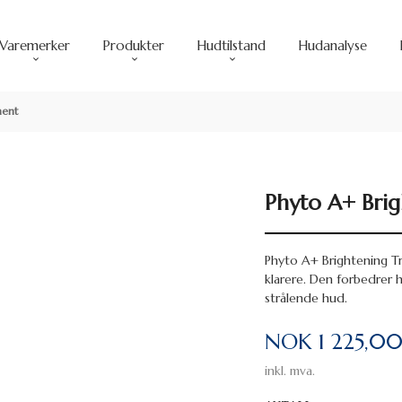
Varemerker
Produkter
Hudtilstand
Hudanalyse
ment
Phyto A+ Bri
Phyto A+ Brightening T
klarere. Den forbedrer h
strålende hud.
Pris
NOK
1 225,0
inkl. mva.