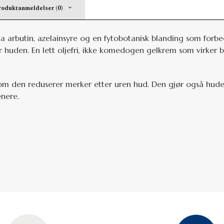
roduktanmeldelser (0)
a arbutin, azelainsyre og en fytobotanisk blanding som forbe
r huden. En lett oljefri, ikke komedogen gelkrem som virker
g som den reduserer merker etter uren hud. Den gjør også hud
nere.