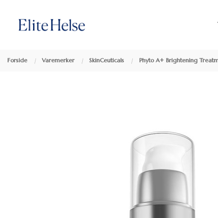
Gå
Lukk
Produkter
til
innholdet
Forside
Varemerker
SkinCeuticals
Phyto A+ Brightening Treat